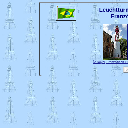
Leuchttür
Franz
Île Royal, Französisch 