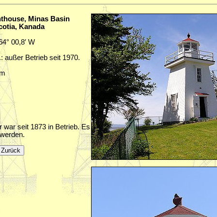
hthouse, Minas Basin
cotia, Kanada
 64° 00,8′ W
.: außer Betrieb seit 1970.
sm
 war seit 1873 in Betrieb. Es
 werden.