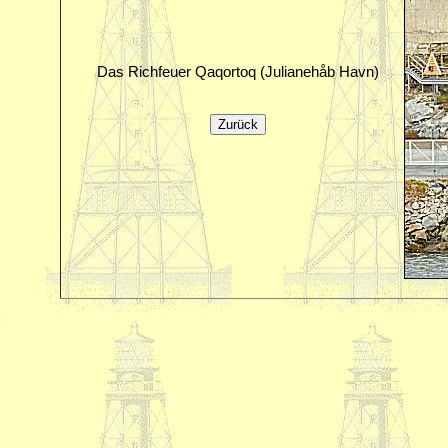
Das Richfeuer Qaqortoq (Julianehåb Havn)