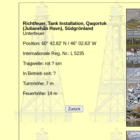
Richtfeuer, Tank Installation, Qaqortok
(Julianehåb Havn), Südgrönland
Unterfeuer
Position: 60° 42.82′ N / 46° 02.63′ W
Internationale Reg. Nr.: L 5235
Tragweite: rot ? sm
In Betrieb seit: ?
Turmhöhe: 7 m
Feuerhöhe: 14 m