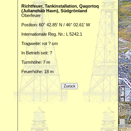
Richtfeuer, Tankinstallation, Qaqortoq
(Julianehåb Havn), Südgrönland
Oberfeuer
Position: 60° 42.85′ N / 46° 02.61′ W
Internationale Reg. Nr.: L 5242.1
Tragweite: rot ? sm
In Betrieb seit: ?
Turmhöhe: 7 m
Feuerhöhe: 18 m