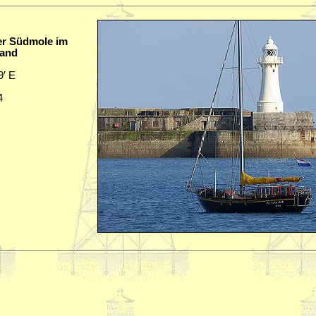
er Südmole im
land
9′ E
4