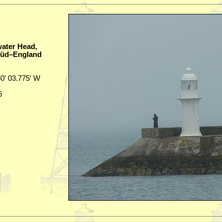
water Head,
Süd–England
30′ 03.775′ W
6