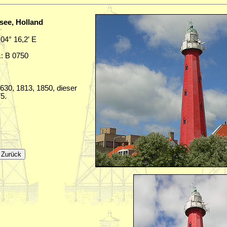
see, Holland
 04° 16,2′ E
.: B 0750
630, 1813, 1850, dieser
5.