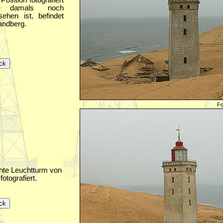
Position fotografiert
 damals noch
ehen ist, befindet
andberg.
Fo
te Leuchtturm von
fotografiert.