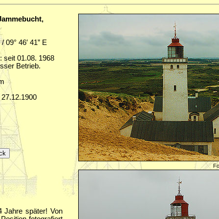
 Jammebucht,
 / 09° 46′ 41” E
: seit 01.08. 1968
ser Betrieb.
sm
 27.12.1900
Fo
 Jahre später! Von