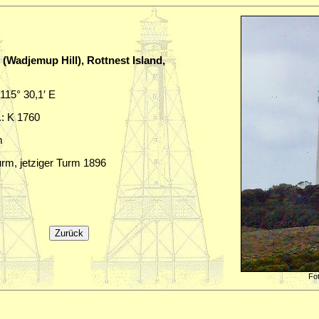
(Wadjemup Hill), Rottnest Island,
 115° 30,1′ E
.: K 1760
m
urm, jetziger Turm 1896
Fo