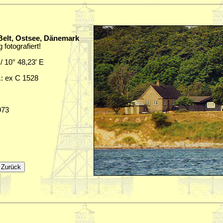
Belt, Ostsee, Dänemark
fotografiert!
 / 10° 48,23′ E
.: ex C 1528
973