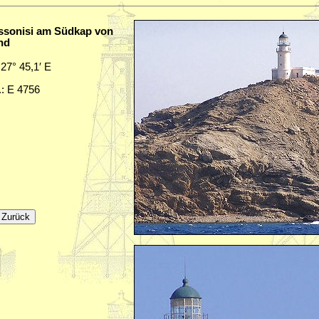
assonisi am Südkap von
nd
 27° 45,1′ E
.: E 4756