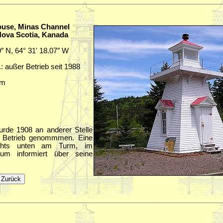
house, Minas Channel
Nova Scotia, Kanada
9″ N, 64° 31′ 18.07″ W
.: außer Betrieb seit 1988
sm
urde 1908 an anderer Stelle
n Betrieb genommmen. Eine
hts unten am Turm, im
um informiert über seine