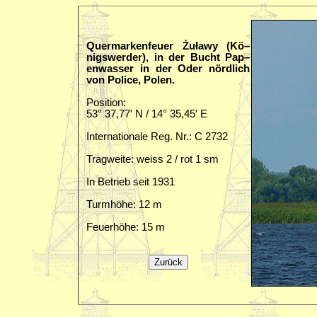
Quermarkenfeuer Żuławy (Kö–
nigswerder), in der Bucht Pap–
enwasser in der Oder nördlich
von Police, Polen.
Position:
53° 37,77′ N / 14° 35,45′ E
Internationale Reg. Nr.: C 2732
Tragweite: weiss 2 / rot 1 sm
In Betrieb seit 1931
Turmhöhe: 12 m
Feuerhöhe: 15 m