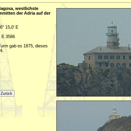
lagosa, westlichste
inmitten der Adria auf der
16° 15,0′ E
: E 3586
 Turm gab es 1875, dieses
4.