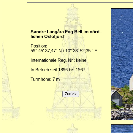
Søndre Langåra Fog Bell im nörd–
lichen Oslofjord
Position:
59° 45′ 37,47″ N / 10° 33′ 52,35 ″ E
Internationale Reg. Nr.: keine
In Betrieb seit 1896 bis 1967
Turmhöhe: 7 m