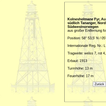
Kolnesholmane Fyr, Au
südlich Tananger, Nord
Südwestnorwegen
aus großer Entfernung fot
Position: 58° 53,5′ N / 05
Internationale Reg. Nr.: 
Tragweite: weiss 7, rot 4
Erbaut: 1913
Turmhöhe: 13 m
Feuerhöhe: 17 m