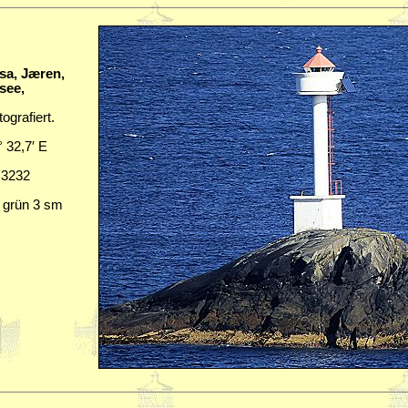
sa, Jæren,
see,
ografiert.
° 32,7′ E
L 3232
, grün 3 sm