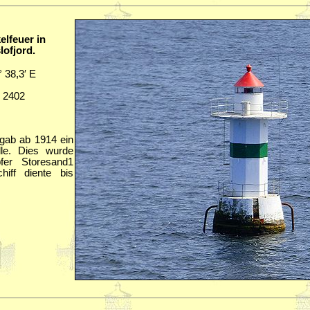
kelfeuer in
lofjord.
° 38,3′ E
B 2402
 gab ab 1914 ein
lle. Dies wurde
er Storesand1
hiff diente bis