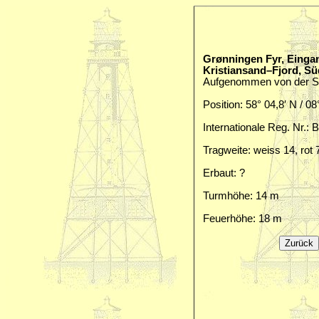
Grønningen Fyr, Einga
Kristiansand–Fjord, S
Aufgenommen von der Se
Position: 58° 04,8′ N / 08
Internationale Reg. Nr.: 
Tragweite: weiss 14, rot 
Erbaut: ?
Turmhöhe: 14 m
Feuerhöhe: 18 m