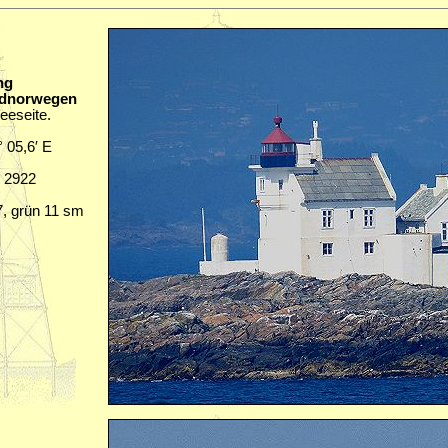
ng
üdnorwegen
eseite.
° 05,6′ E
B 2922
7, grün 11 sm