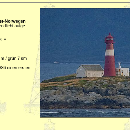
est-Norwegen
ndlicht aufge–
6′ E
sm / grün 7 sm
1886 einen ersten