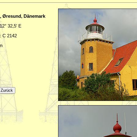
n, Øresund, Dänemark
 12° 32,5′ E
.: C 2142
sm