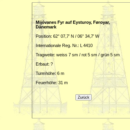
Mijóvanes Fyr auf Eysturoy, Føroyar,
Dänemark
Position: 62° 07,7′ N / 06° 34,7′ W
Internationale Reg. Nr.: L 4410
Tragweite: weiss 7 sm / rot 5 sm / grün 5 sm
Erbaut: ?
Turmhöhe: 6 m
Feuerhöhe: 31 m