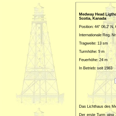
Medway Head Ligtho
Scotia, Kanada
Position: 44° 06,2′ N,
Internationale Reg. Nr
Tragweite: 13 sm
Turmhöhe: 9 m
Feuerhöhe: 24 m
In Betrieb: seit 1983
Das Lichthaus des M
Der erste Turm ging 1