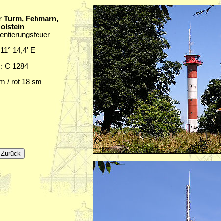
r Turm, Fehmarn,
olstein
entierungsfeuer
 11° 14,4′ E
.: C 1284
m / rot 18 sm