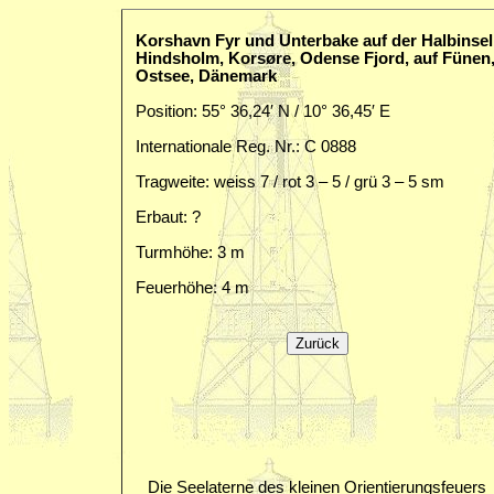
Korshavn Fyr und Unterbake auf der Halbinsel
Hindsholm, Korsøre, Odense Fjord, auf Fünen
Ostsee, Dänemark
Position: 55° 36,24′ N / 10° 36,45′ E
Internationale Reg. Nr.: C 0888
Tragweite: weiss 7 / rot 3 – 5 / grü 3 – 5 sm
Erbaut: ?
Turmhöhe: 3 m
Feuerhöhe: 4 m
Die Seelaterne des kleinen Orientierungsfeuers