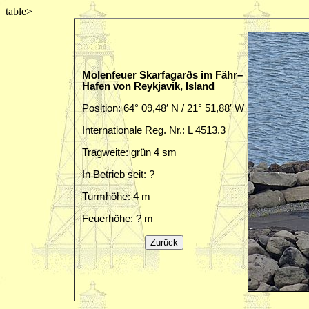
table>
Molenfeuer Skarfagarðs im Fähr–
Hafen von Reykjavik, Island
Position: 64° 09,48′ N / 21° 51,88′ W
Internationale Reg. Nr.: L 4513.3
Tragweite: grün 4 sm
In Betrieb seit: ?
Turmhöhe: 4 m
Feuerhöhe: ? m