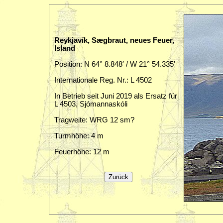
Reykjavík, Sægbraut, neues Feuer,
Island
Position: N 64° 8.848′ / W 21° 54.335′
Internationale Reg. Nr.: L 4502
In Betrieb seit Juni 2019 als Ersatz für
L 4503, Sjómannaskóli
Tragweite: WRG 12 sm?
Turmhöhe: 4 m
Feuerhöhe: 12 m