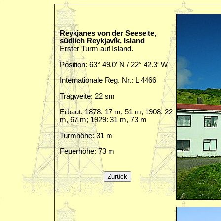
Reykjanes von der Seeseite,
südlich Reykjavík, Island
Erster Turm auf Island.
Position: 63° 49.0′ N / 22° 42.3′ W
Internationale Reg. Nr.: L 4466
Tragweite: 22 sm
Erbaut: 1878: 17 m, 51 m; 1908: 22
m, 67 m; 1929: 31 m, 73 m
Turmhöhe: 31 m
Feuerhöhe: 73 m