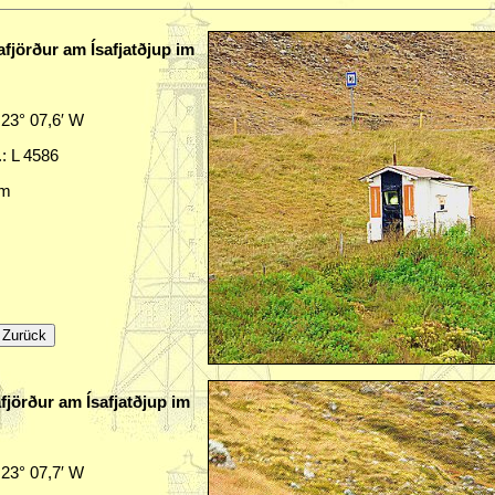
afjörður am Ísafjatðjup im
/ 23° 07,6′ W
.: L 4586
sm
fjörður am Ísafjatðjup im
/ 23° 07,7′ W