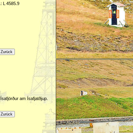
.: L 4585.9
Ísafjörður am Ísafjatðjup.