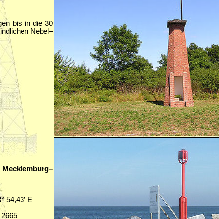
en bis in die 30
findlichen Nebel–
n, Mecklemburg–
3° 54,43′ E
C 2665