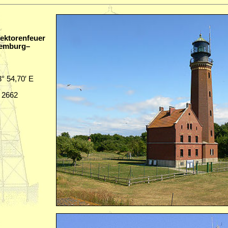
Sektorenfeuer
lemburg–
3° 54,70′ E
C 2662