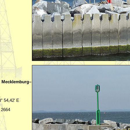
n, Mecklemburg–
3° 54,42′ E
C 2664