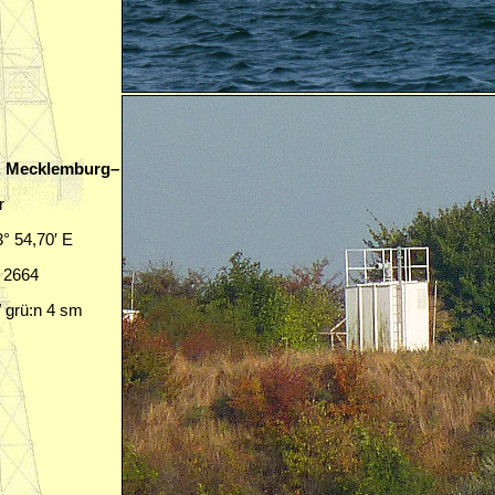
n, Mecklemburg–
r
3° 54,70′ E
C 2664
/ grü:n 4 sm