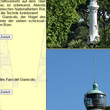
iffsverkehr auf dem Tiber
war, ist unbekannt. Abends
lienischen Nationalfarben Rot,
ie Technik funktioniert!
Gianicolo, der Hügel des
ner der sieben schicksal–
ken Rom.
es Faro del Gianicolo.