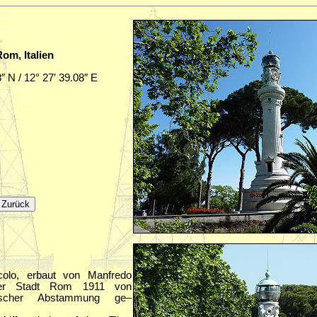
Rom, Italien
8″ N / 12° 27′ 39.08″ E
colo, erbaut von Manfredo
der Stadt Rom 1911 von
ienischer Abstammung ge–