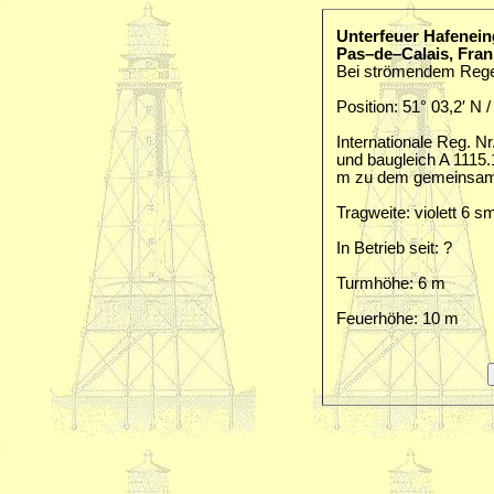
Unterfeuer Hafenei
Pas–de–Calais, Fran
Bei strömendem Regen
Position: 51° 03,2′ N /
Internationale Reg. Nr.
und baugleich A 1115.1
m zu dem gemeinsam
Tragweite: violett 6 s
In Betrieb seit: ?
Turmhöhe: 6 m
Feuerhöhe: 10 m