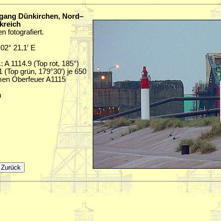
ngang Dünkirchen, Nord–
kreich
 fotografiert.
 02° 21,1′ E
: A 1114.9 (Top rot, 185°)
 (Top grün, 179°30′) je 650
en Oberfeuer A1115
m