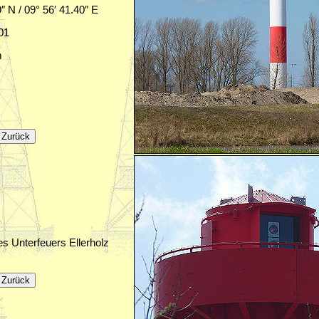
9″ N / 09° 56′ 41.40″ E
001
m
s Unterfeuers Ellerholz