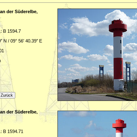
 an der Süderelbe,
.: B 1594.7
0″ N / 09° 56′ 40.39″ E
001
m
 an der Süderelbe,
.: B 1594.71