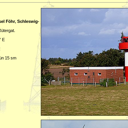
sel Föhr, Schleswig-
Rütergat.
′ E
2
rün 15 sm