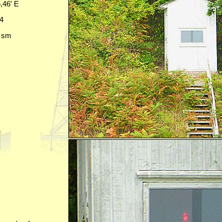
5,46′ E
04
? sm