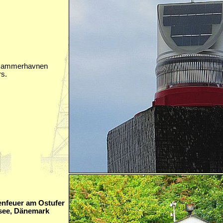
 Hammerhavnen
s.
nfeuer am Ostufer
see, Dänemark