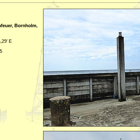
euer, Bornholm,
5,29′ E
05