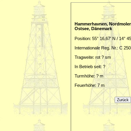
Hammerhavnen, Nordmolenf
Ostsee, Dänemark
Position: 55° 16,67′ N / 14° 4
Internationale Reg. Nr.: C 25
Tragweite: rot ? sm
In Betrieb seit: ?
Turmhöhe: ? m
Feuerhöhe: 7 m