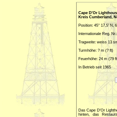
Cape D′Or Lighthous
Kreis Cumberland, N
Position: 45° 17,5′ N, 
Internationale Reg. Nr
Tragweite: weiss 13 s
Turmhöhe: ? m (? ft)
Feuerhöhe: 24 m (79 ft
In Betrieb seit 1965
Das Cape D′Or Lightho
hinten, das Restaur