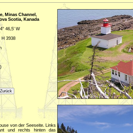
e, Minas Channel,
ova Scotia, Kanada
64° 46,5′ W
.: H 3938
m
)
use von der Seeseite. Links
ant und rechts hinten das