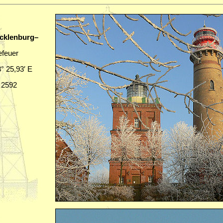
cklenburg–
efeuer
3° 25,93′ E
C 2592