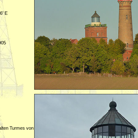
26′ E
905
alten Turmes von