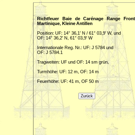
Richtfeuer Baie de Carénage Range Front
Martinique, Kleine Antillen
Position: UF: 14° 36,1′ N / 61° 03,9′ W, und
OF: 14° 36,2′ N, 61° 03,9′ W
Internationale Reg. Nr.: UF: J 5784 und
OF: J 5784.1
Tragweiten: UF und OF: 14 sm grün,
Turmhöhe: UF: 12 m, OF: 14 m
Feuerhöhe: UF: 41 m, OF 50 m