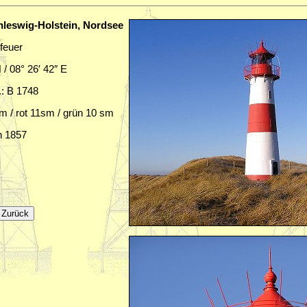
chleswig-Holstein, Nordsee
feuer
 / 08° 26′ 42″ E
.: B 1748
m / rot 11sm / grün 10 sm
n 1857