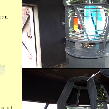
ptik.
nten mit