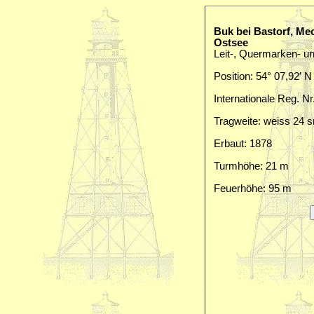
Buk bei Bastorf, M
Ostsee
Leit-, Quermarken- un
Position: 54° 07,92′ N 
Internationale Reg. Nr
Tragweite: weiss 24 s
Erbaut: 1878
Turmhöhe: 21 m
Feuerhöhe: 95 m